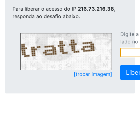
Para liberar o acesso
do IP
216.73.216.38
,
responda ao desafio abaixo.
Digite 
lado no
[trocar imagem]